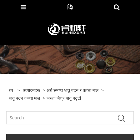
घर
>
उत्पादनहरू
>
अर्ध समाप्त धातु बटन र कच्चा माल
>
धातु बटन कच्चा माल
> जस्ता मिश्र धातु पट्टी