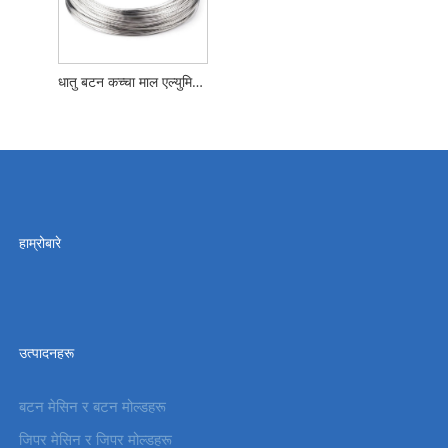
धातु बटन कच्चा माल एल्युमिनियम तार
हाम्रोबारे
उत्पादनहरू
बटन मेसिन र बटन मोल्डहरू
जिपर मेसिन र जिपर मोल्डहरू