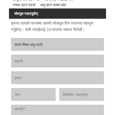
स्न्याप बटन पार्ट्स
धातु बटन कच्चा माल
सोधपुछ पठाउनुहोस्
कृपया तलको फारममा आफ्नो सोधपुछ दिन स्वतन्त्र महसुस
गर्नुहोस्। हामी तपाईंलाई 24 घण्टामा जवाफ दिनेछौं।