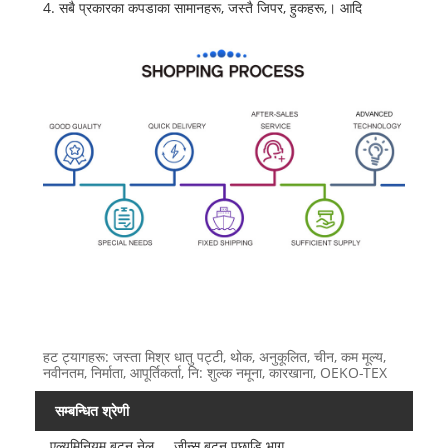
4. सबै प्रकारका कपडाका सामानहरू, जस्तै जिपर, हुकहरू,। आदि
हट ट्यागहरू: जस्ता मिश्र धातु पट्टी, थोक, अनुकूलित, चीन, कम मूल्य,
नवीनतम, निर्माता, आपूर्तिकर्ता, नि: शुल्क नमूना, कारखाना, OEKO-TEX
सम्बन्धित श्रेणी
एल्युमिनियम बटन नेल
जीन्स बटन पछाडि भाग