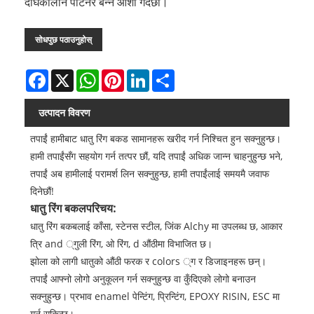
दीर्घकालीन पार्टनर बन्ने आशा गर्दछौं।
सोधपुछ पठाउनुहोस्
Facebook
X
WhatsApp
Pinterest
LinkedIn
Share
उत्पादन विवरण
तपाईं हामीबाट धातु रिंग बकड सामानहरू खरीद गर्न निश्चित हुन सक्नुहुन्छ।
हामी तपाईंसँग सहयोग गर्न तत्पर छौं, यदि तपाईं अधिक जान्न चाहनुहुन्छ भने,
तपाईं अब हामीलाई परामर्श लिन सक्नुहुन्छ, हामी तपाईंलाई समयमै जवाफ
दिनेछौं!
धातु रिंग बकल
परिचय:
धातु रिंग बकबलाई काँसा, स्टेनस स्टील, जिंक Alchy मा उपलब्ध छ, आकार
त्रि and ्गुली रिंग, ओ रिंग, d औंठीमा विभाजित छ।
झोला को लागी धातुको औंठी फरक र colors ्ग र डिजाइनहरू छन्।
तपाईं आफ्नो लोगो अनुकूलन गर्न सक्नुहुन्छ वा कुँदिएको लोगो बनाउन
सक्नुहुन्छ। प्रभाव enamel पेन्टिंग, प्रिन्टिंग, EPOXY RISIN, ESC मा
गर्न सकिन्छ।