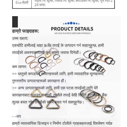
नेतृत्व नि: शुल्क, निकल नि: शुल्क, क्याडियम नि: शुल्क, नुन स्प्रे 2
Eco-मैत्री
24 घण्टा
हाम्रो फाइदाहरू:
उच्च दक्षता:
एकचोटि हामीलाई थाहा छ कि तपाईं के उत्पादन गर्न चाहानुहुन्छ, हामी
तपाईंको आवश्यकतालाई पूर्ण रूपमा जवाफ दिनेछौं।
कम लागत:
>> धातुको कपडाका सामानहरूको लागि, हामी व्यावहारिक मूल्यहरूमा
गुणस्तरीय उत्पादनहरूको कारखाना हौं।
>> अन्य उत्पादनहरूको लागि, हामी एक पटक तपाईंको लागि धेरै
कारखानाबाट पठाउन सक्दछौं, त्यसैले तपाईं केहि शिपिंग लागतहरू, बैंक
शुल्क बचत गरेर तपाईंको समय बचत गर्न सक्नुहुनेछ।
- -अप
हाम्रो व्यावसायिक डिजाइन र निर्माण टोलीले ग्राहकहरुलाई विश्लेषण गर्दछ