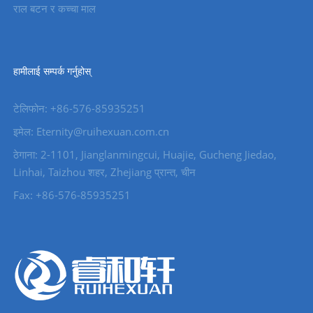
राल बटन र कच्चा माल
हामीलाई सम्पर्क गर्नुहोस्
टेलिफोन: +86-576-85935251
इमेल: Eternity@ruihexuan.com.cn
ठेगाना: 2-1101, Jianglanmingcui, Huajie, Gucheng Jiedao,
Linhai, Taizhou शहर, Zhejiang प्रान्त, चीन
Fax: +86-576-85935251