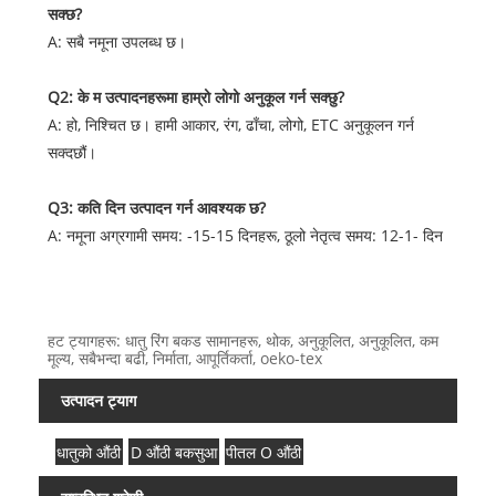
सक्छ?
A: सबै नमूना उपलब्ध छ।
Q2: के म उत्पादनहरूमा हाम्रो लोगो अनुकूल गर्न सक्छु?
A: हो, निश्चित छ। हामी आकार, रंग, ढाँचा, लोगो, ETC अनुकूलन गर्न
सक्दछौं।
Q3: कति दिन उत्पादन गर्न आवश्यक छ?
A: नमूना अग्रगामी समय: -15-15 दिनहरू, ठूलो नेतृत्व समय: 12-1- दिन
हट ट्यागहरू: धातु रिंग बकड सामानहरू, थोक, अनुकूलित, अनुकूलित, कम
मूल्य, सबैभन्दा बढी, निर्माता, आपूर्तिकर्ता, oeko-tex
उत्पादन ट्याग
धातुको औंठी
D औंठी बकसुआ
पीतल O औंठी