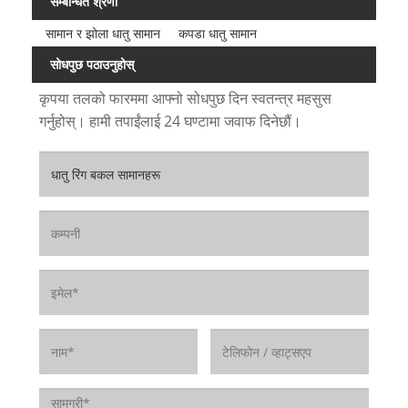
सम्बन्धित श्रेणी
सामान र झोला धातु सामान
कपडा धातु सामान
सोधपुछ पठाउनुहोस्
कृपया तलको फारममा आफ्नो सोधपुछ दिन स्वतन्त्र महसुस
गर्नुहोस्। हामी तपाईंलाई 24 घण्टामा जवाफ दिनेछौं।