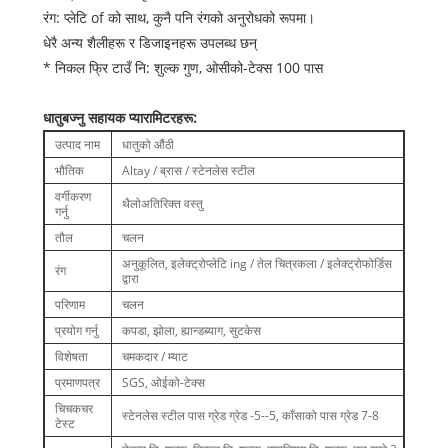
रंग: प्लेटि of को साथ, कुनै पनि रंगको अनुरोधको रूपमा।
धेरै अन्य शैलीहरू र डिजाइनहरू उपलब्ध छन्
* निकल फ्रि टाउँ नि: शुल्क गुण, ओसीको-टेक्स 100 पास
धातु
बज्नु
सहायक प्यारामिटरहरू:
उत्पाद नाम
धातुको औंठी
भौतिक
Altay / ब्रास / स्टेनलेस स्टील
वर्गीकरण
थैलो
अतिरिक्त वस्तु
गर्नु
तौल
चलन
अनुकूलित, इलेक्ट्रोप्लेटि ing / तेल चित्रकला / इलेक्ट्रोफोर्डिस
रंग
द्वारा
परिणाम
चलन
प्रयोग गर्नु
कपडा, झोला, ह्यान्डब्याग, सुटकेस
विशेषता
चमकदार / म्याट
प्रमाणपत्र
SGS, ओईको-टेक्स
चिचकचर
स्टेनलेस स्टील पास ग्रेड ग्रेड -5--5, काँसाको पास ग्रेड 7-8
टेस्ट